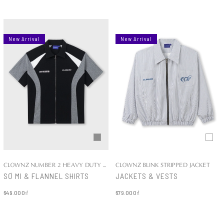
New Arrival
New Arrival
CLOWNZ NUMBER 2 HEAVY DUTY COTTON SHIRT
CLOWNZ BLINK STRIPPED JACKET
SƠ MI & FLANNEL SHIRTS
JACKETS & VESTS
649.000₫
679.000₫
Chi tiết
Chi tiết