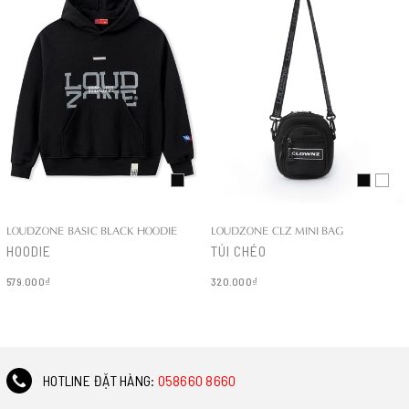
LOUDZONE BASIC BLACK HOODIE
LOUDZONE CLZ MINI BAG
HOODIE
TÚI CHÉO
579.000₫
320.000₫
Chi tiết
Chi tiết
HOTLINE ĐẶT HÀNG:
058660 8660