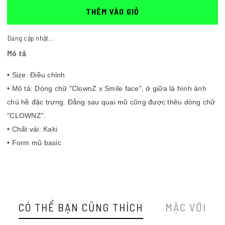
THÊM VÀO GIỎ
Đang cập nhật...
Mô tả
• Size: Điều chỉnh
• Mô tả: Dòng chữ "ClownZ x Smile face", ở giữa là hình ảnh
chú hề đặc trưng. Đằng sau quai mũ cũng được thêu dòng chữ
"CLOWNZ".
• Chất vải: Kaki
• Form mũ basic
CÓ THỂ BẠN CŨNG THÍCH
MẶC VỚI