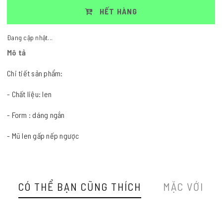
HẾT HÀNG
Đang cập nhật...
Mô tả
Chi tiết sản phẩm:
- Chất liệu: len
- Form : dáng ngắn
- Mũ len gấp nếp ngược
CÓ THỂ BẠN CŨNG THÍCH
MẶC VỚI