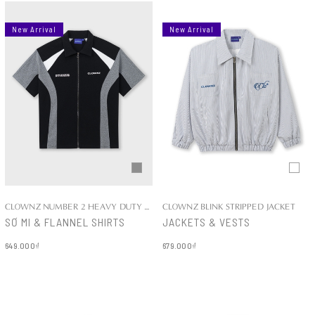
New Arrival
New Arrival
CLOWNZ NUMBER 2 HEAVY DUTY COTTON SHIRT
CLOWNZ BLINK STRIPPED JACKET
SƠ MI & FLANNEL SHIRTS
JACKETS & VESTS
649.000₫
679.000₫
Chi tiết
Chi tiết