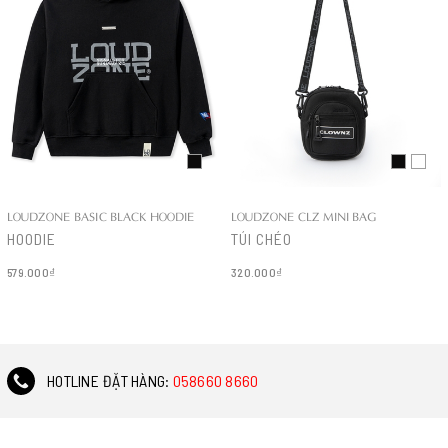
LOUDZONE BASIC BLACK HOODIE
LOUDZONE CLZ MINI BAG
HOODIE
TÚI CHÉO
579.000₫
320.000₫
Chi tiết
Chi tiết
HOTLINE ĐẶT HÀNG:
058660 8660