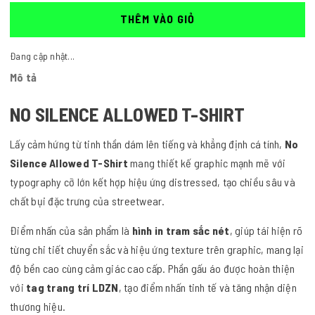
THÊM VÀO GIỎ
Đang cập nhật...
Mô tả
NO SILENCE ALLOWED T-SHIRT
Lấy cảm hứng từ tinh thần dám lên tiếng và khẳng định cá tính,
No
Silence Allowed T-Shirt
mang thiết kế graphic mạnh mẽ với
typography cỡ lớn kết hợp hiệu ứng distressed, tạo chiều sâu và
chất bụi đặc trưng của streetwear.
Điểm nhấn của sản phẩm là
hình in tram sắc nét
, giúp tái hiện rõ
từng chi tiết chuyển sắc và hiệu ứng texture trên graphic, mang lại
độ bền cao cùng cảm giác cao cấp. Phần gấu áo được hoàn thiện
với
tag trang trí LDZN
, tạo điểm nhấn tinh tế và tăng nhận diện
thương hiệu.