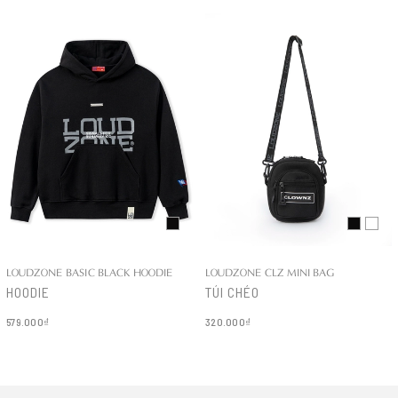
LOUDZONE BASIC BLACK HOODIE
LOUDZONE CLZ MINI BAG
HOODIE
TÚI CHÉO
579.000₫
320.000₫
Chi tiết
Chi tiết