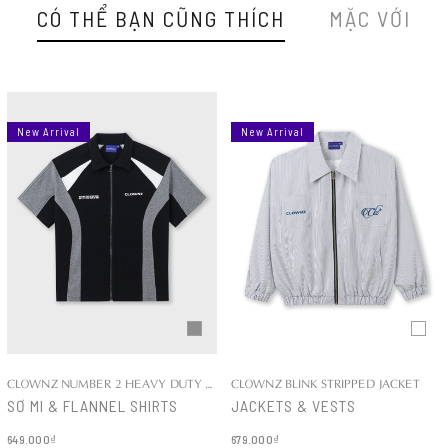
CÓ THỂ BẠN CŨNG THÍCH
MẶC VỚI
New Arrival
New Arrival
CLOWNZ NUMBER 2 HEAVY DUTY COTTON SHIRT
CLOWNZ BLINK STRIPPED JACKET
SƠ MI & FLANNEL SHIRTS
JACKETS & VESTS
649.000₫
679.000₫