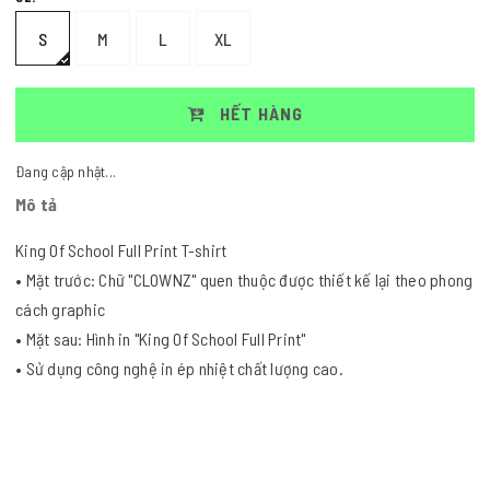
S
M
L
XL
HẾT HÀNG
Đang cập nhật...
Mô tả
King Of School Full Print T-shirt
• Mặt trước: Chữ "CLOWNZ" quen thuộc được thiết kế lại theo phong
cách graphic
• Mặt sau: Hình in "King Of School Full Print"
• Sử dụng công nghệ in ép nhiệt chất lượng cao.