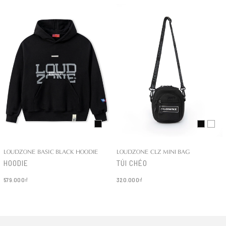
LOUDZONE BASIC BLACK HOODIE
LOUDZONE CLZ MINI BAG
HOODIE
TÚI CHÉO
579.000₫
320.000₫
Chi tiết
Chi tiết