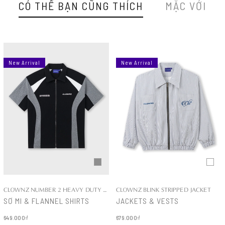
CÓ THỂ BẠN CŨNG THÍCH
MẶC VỚI
New Arrival
New Arrival
CLOWNZ NUMBER 2 HEAVY DUTY COTTON SHIRT
CLOWNZ BLINK STRIPPED JACKET
SƠ MI & FLANNEL SHIRTS
JACKETS & VESTS
649.000₫
679.000₫