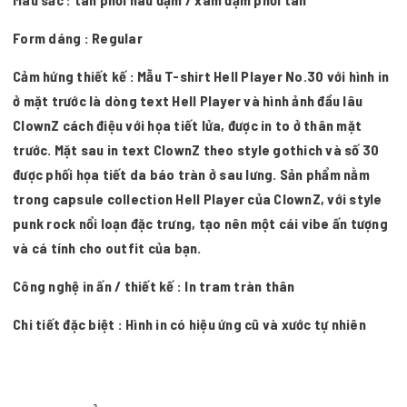
Form dáng : Regular
Cảm hứng thiết kế : Mẫu T-shirt Hell Player No.30 với hình in
ở mặt trước là dòng text Hell Player và hình ảnh đầu lâu
ClownZ cách điệu với họa tiết lửa, được in to ở thân mặt
trước. Mặt sau in text ClownZ theo style gothich và số 30
được phối họa tiết da báo tràn ở sau lưng. Sản phẩm nằm
trong capsule collection Hell Player của ClownZ, với style
punk rock nổi loạn đặc trưng, tạo nên một cái vibe ấn tượng
và cá tính cho outfit của bạn.
Công nghệ in ấn / thiết kế : In tram tràn thân
Chi tiết đặc biệt : Hình in có hiệu ứng cũ và xước tự nhiên