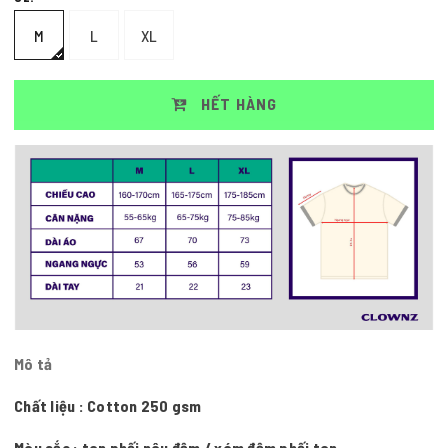
M
L
XL
HẾT HÀNG
Mô tả
Chất liệu : Cotton 250 gsm
Màu sắc : tan phối nâu đậm / xám đậm phối tan