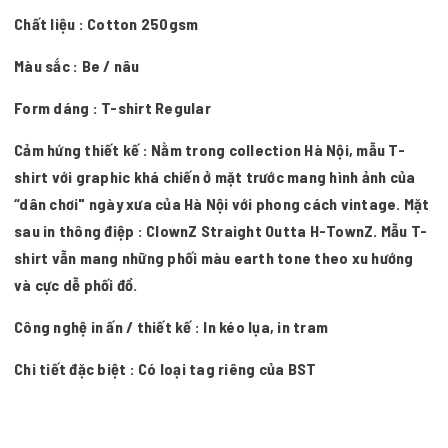
Chất liệu : Cotton 250gsm
Màu sắc : Be / nâu
Form dáng : T-shirt Regular
Cảm hứng thiết kế : Nằm trong collection Hà Nội, mẫu T-
shirt với graphic khá chiến ở mặt trước mang hình ảnh của
“dân chơi" ngày xưa của Hà Nội với phong cách vintage. Mặt
sau in thông điệp : ClownZ Straight Outta H-TownZ. Mẫu T-
shirt vẫn mang những phối màu earth tone theo xu hướng
và cực dễ phối đồ.
Công nghệ in ấn / thiết kế : In kéo lụa, in tram
Chi tiết đặc biệt : Có loại tag riêng của BST