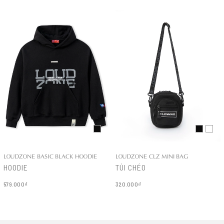
LOUDZONE BASIC BLACK HOODIE
LOUDZONE CLZ MINI BAG
HOODIE
TÚI CHÉO
579.000₫
320.000₫
Chi tiết
Chi tiết