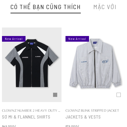
CÓ THỂ BẠN CŨNG THÍCH
MẶC VỚI
New Arrival
New Arrival
CLOWNZ NUMBER 2 HEAVY DUTY COTTON SHIRT
CLOWNZ BLINK STRIPPED JACKET
SƠ MI & FLANNEL SHIRTS
JACKETS & VESTS
649.000₫
679.000₫