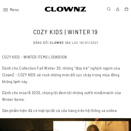
Menu
COZY KIDS | WINTER 19
ĐĂNG BỞI
CLOWNZ
VÀO LÚC 18/01/2021
COZY KIDS - WINTER ITEMS LOOKBOOK
Dành cho Collection Fall Winter 20, những "đứa trẻ" nghịch ngợm của
ClownZ - COZY KIDS sẽ rock những món đồ cực cháy trong mùa đông
không lạnh này.
Dành cho mùa lễ 2020, chúng tôi đem tới những outfit mix&match của
Winter Items.
Sản phẩm hiện đã có mặt tại tất cả cửa hàng trên hệ thống và online.