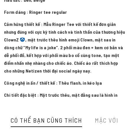
Form dáng : Ringer tee regular
Cảm hứng thiết kế : Mẫu Ringer Tee với thiết kế đơn giản
nhưng đúng với cực kỳ tính cách và tinh thần của thương hiệu
ClownZ
🤡
, mặt trước thêu hình emoji Clown, mặt sau in
dòng chữ “My life is a joke”. 2 phối màu đen + kem cơ bản và
dễ phối đồ, kết hợp với phối màu bo cổ cùng tone, tạo một
điểm nhấn nhẹ nhàng cho chiếc áo. Chiếc áo rất thích hợp
cho những Netizen thời đại social ngày nay.
Công nghệ in ấn / thiết kế : Thêu flash, in kéo lụa
Chi tiết đặc biệt : Mặt trước thêu, mặt đằng sau là hình in
CÓ THỂ BẠN CŨNG THÍCH
MẶC VỚI