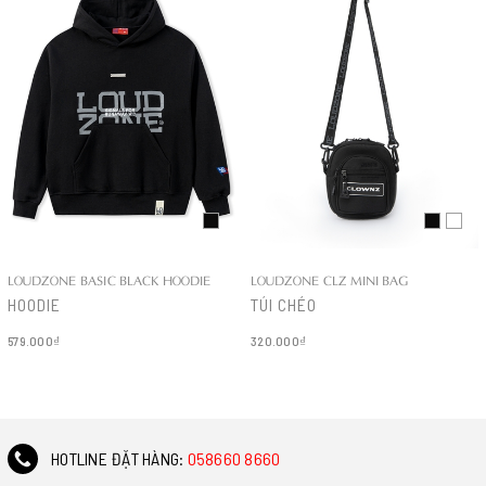
LOUDZONE BASIC BLACK HOODIE
LOUDZONE CLZ MINI BAG
HOODIE
TÚI CHÉO
579.000₫
320.000₫
Chi tiết
Chi tiết
HOTLINE ĐẶT HÀNG:
058660 8660