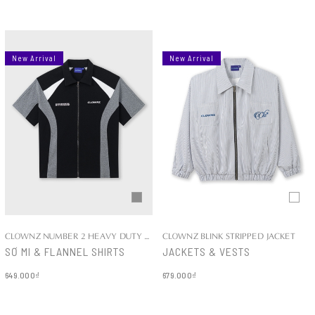
New Arrival
New Arrival
CLOWNZ NUMBER 2 HEAVY DUTY COTTON SHIRT
CLOWNZ BLINK STRIPPED JACKET
SƠ MI & FLANNEL SHIRTS
JACKETS & VESTS
649.000₫
679.000₫
Chi tiết
Chi tiết