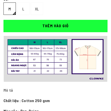
M
L
XL
THÊM VÀO GIỎ
Mô tả
Chất liệu : Cotton 250 gsm
Màu sắc : Đen, Beige