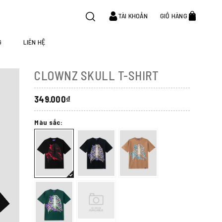
TÀI KHOẢN
GIỎ HÀNG
G
LIÊN HỆ
CLOWNZ SKULL T-SHIRT
349.000₫
Màu sắc: