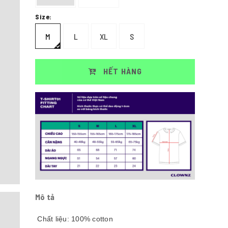
Size:
M
L
XL
S
HẾT HÀNG
Mô tả
Chất liệu: 100% cotton