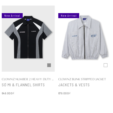
New Arrival
New Arrival
CLOWNZ NUMBER 2 HEAVY DUTY COTTON SHIRT
CLOWNZ BLINK STRIPPED JACKET
SƠ MI & FLANNEL SHIRTS
JACKETS & VESTS
649.000₫
679.000₫
Chi tiết
Chi tiết