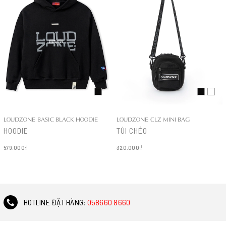
LOUDZONE BASIC BLACK HOODIE
LOUDZONE CLZ MINI BAG
HOODIE
TÚI CHÉO
579.000₫
320.000₫
Chi tiết
Chi tiết
HOTLINE ĐẶT HÀNG:
058660 8660