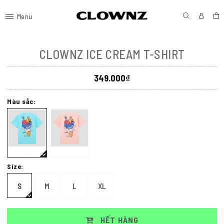
Menu
CLOWNZ ICE CREAM T-SHIRT
349.000₫
Màu sắc:
Size:
S
M
L
XL
HẾT HÀNG