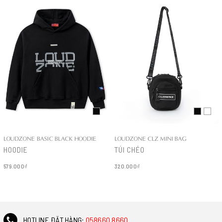
LOUDZONE BASIC BLACK HOODIE
LOUDZONE CLZ MINI BAG
HOODIE
TÚI CHÉO
579.000₫
320.000₫
Chi tiết
Chi tiết
HOTLINE ĐẶT HÀNG:
058660 8660