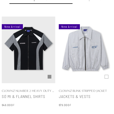
New Arrival
New Arrival
CLOWNZ NUMBER 2 HEAVY DUTY COTTON SHIRT
CLOWNZ BLINK STRIPPED JACKET
SƠ MI & FLANNEL SHIRTS
JACKETS & VESTS
649.000₫
679.000₫
Chi tiết
Chi tiết