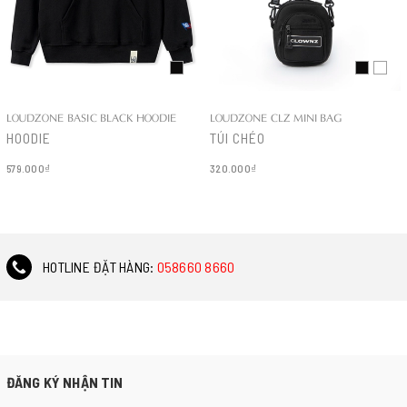
LOUDZONE BASIC BLACK HOODIE
LOUDZONE CLZ MINI BAG
HOODIE
TÚI CHÉO
579.000₫
320.000₫
Chi tiết
Chi tiết
HOTLINE ĐẶT HÀNG:
058660 8660
ĐĂNG KÝ NHẬN TIN