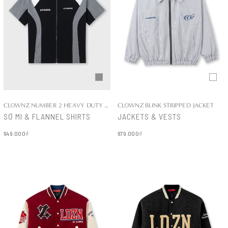
CLOWNZ NUMBER 2 HEAVY DUTY COTTON SHIRT
CLOWNZ BLINK STRIPPED JACKET
SƠ MI & FLANNEL SHIRTS
JACKETS & VESTS
649.000₫
679.000₫
Chi tiết
Chi tiết