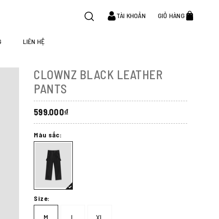
TÀI KHOẢN
GIỎ HÀNG
G
LIÊN HỆ
CLOWNZ BLACK LEATHER
PANTS
599.000₫
Màu sắc:
Size:
M
L
XL