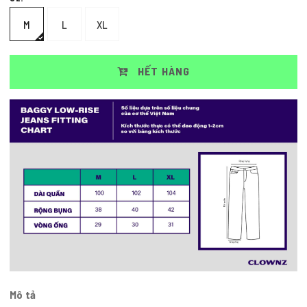
M
L
XL
HẾT HÀNG
Mô tả