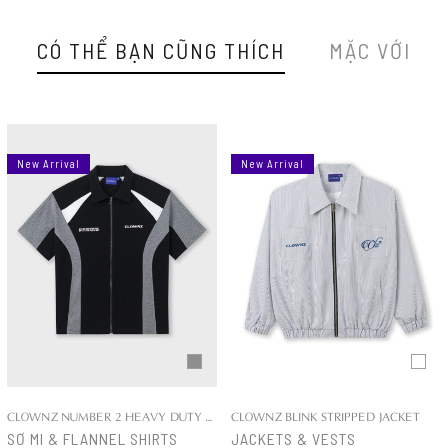
CÓ THỂ BẠN CŨNG THÍCH
MẶC VỚI
New Arrival
New Arrival
CLOWNZ NUMBER 2 HEAVY DUTY COTTON SHIRT
CLOWNZ BLINK STRIPPED JACKET
SƠ MI & FLANNEL SHIRTS
JACKETS & VESTS