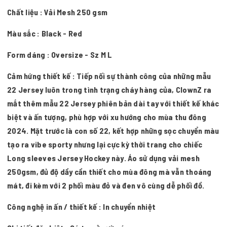
Chất liệu : Vải Mesh 250 gsm
Màu sắc : Black - Red
Form dáng : Oversize - Sz M L
Cảm hứng thiết kế : Tiếp nối sự thành công của những mẫu
22 Jersey luôn trong tình trạng cháy hàng của, ClownZ ra
mắt thêm mẫu 22 Jersey phiên bản dài tay với thiết kế khác
biệt và ấn tượng, phù hợp với xu hướng cho mùa thu đông
2024. Mặt trước là con số 22, kết hợp những sọc chuyển màu
tạo ra vibe sporty nhưng lại cực kỳ thời trang cho chiếc
Long sleeves Jersey Hockey này. Áo sử dụng vải mesh
250gsm, đủ độ dầy cần thiết cho mùa đông mà vẫn thoáng
mát, đi kèm với 2 phối màu đỏ và đen vô cùng dễ phối đồ.
Công nghệ in ấn / thiết kế : In chuyển nhiệt