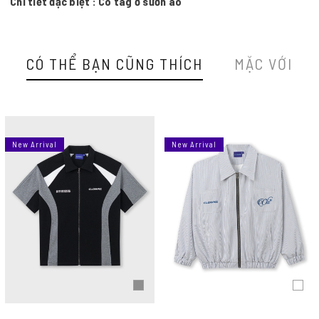
Chi tiết đặc biệt : Có tag ở sườn áo
CÓ THỂ BẠN CŨNG THÍCH
MẶC VỚI
New Arrival
New Arrival