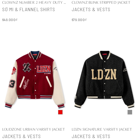
CLOWNZ NUMBER 2 HEAVY DUTY COTTON SHIRT
CLOWNZ BLINK STRIPPED JACKET
SƠ MI & FLANNEL SHIRTS
JACKETS & VESTS
649.000₫
679.000₫
Chi tiết
Chi tiết
LOUDZONE URBAN VARSITY JACKET
LDZN SIGNATURE VARSITY JACKET
JACKETS & VESTS
JACKETS & VESTS