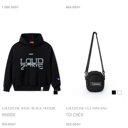
1.099.000₫
949.000₫
Chi tiết
Chi tiết
LOUDZONE BASIC BLACK HOODIE
LOUDZONE CLZ MINI BAG
HOODIE
TÚI CHÉO
579.000₫
320.000₫